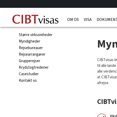
OM OS
VISA
DOKUMENT
Større virksomheder
Myn
Myndigheder
Rejsebureauer
Rejsearrangører
CIBTvisas l
Grupperejser
til alle lan
Krydstogtrederier
alle verden
Casestudier
at CIBTvisas
Kontakt os
afrejse.
CIBTvi
Eks