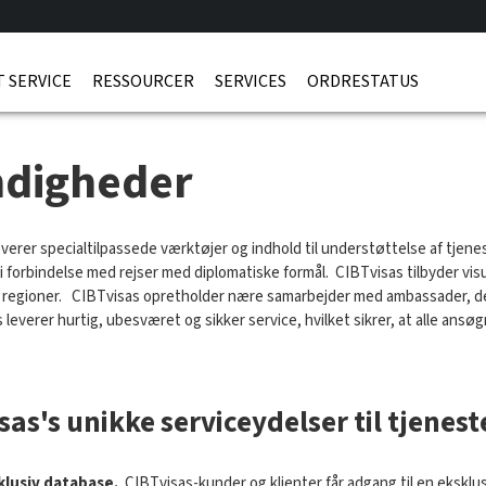
 SERVICE
RESSOURCER
SERVICES
ORDRESTATUS
digheder
everer specialtilpassede værktøjer og indhold til understøttelse af tje
de i forbindelse med rejser med diplomatiske formål. CIBTvisas tilbyder vi
s regioner. CIBTvisas opretholder nære samarbejder med ambassader, de
 leverer hurtig, ubesværet og sikker service, hvilket sikrer, at alle ansø
sas's unikke serviceydelser til tjen
klusiv database.
CIBTvisas-kunder og klienter får adgang til en eksklu