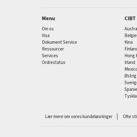
Menu
CIBT
Om os
Austra
Visa
Belgi
Dokument Service
Kina
Ressourcer
Finlan
Services
Hong 
Ordrestatus
Irland
Mexic
Østrig
Sverig
Spani
Tyskl
Lær mere om vores kundeløsninger
Ofte st