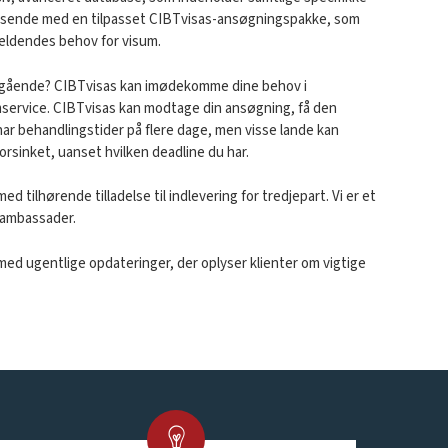
 rejsende med en tilpasset CIBTvisas-ansøgningspakke, som
gældendes behov for visum.
 omgående? CIBTvisas kan imødekomme dine behov i
umservice. CIBTvisas kan modtage din ansøgning, få den
 har behandlingstider på flere dage, men visse lande kan
 forsinket, uanset hvilken deadline du har.
 tilhørende tilladelse til indlevering for tredjepart. Vi er et
e ambassader.
ed ugentlige opdateringer, der oplyser klienter om vigtige