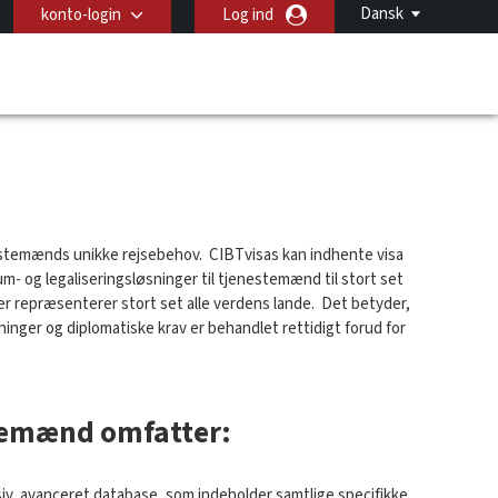
Dansk
konto-login
Log ind
nestemænds unikke rejsebehov. CIBTvisas kan indhente visa
sum- og legaliseringsløsninger til tjenestemænd til stort set
r repræsenterer stort set alle verdens lande. Det betyder,
gninger og diplomatiske krav er behandlet rettidigt forud for
estemænd omfatter:
siv, avanceret database, som indeholder samtlige specifikke