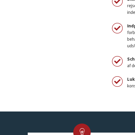
rejs
inde
Ind
forb
beha
udst
Sch
af d
Luk
kon