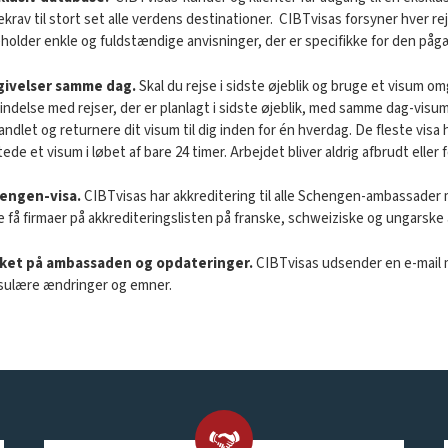
ekrav til stort set alle verdens destinationer. CIBTvisas forsyner hver
holder enkle og fuldstændige anvisninger, der er specifikke for den på
givelser samme dag.
Skal du rejse i sidste øjeblik og bruge et visum
indelse med rejser, der er planlagt i sidste øjeblik, med samme dag-vis
ndlet og returnere dit visum til dig inden for én hverdag. De fleste visa
ede et visum i løbet af bare 24 timer. Arbejdet bliver aldrig afbrudt eller
engen-visa.
CIBTvisas har akkreditering til alle Schengen-ambassader med
e få firmaer på akkrediteringslisten på franske, schweiziske og ungarsk
ket på ambassaden og opdateringer.
CIBTvisas udsender en e-mail m
sulære ændringer og emner.