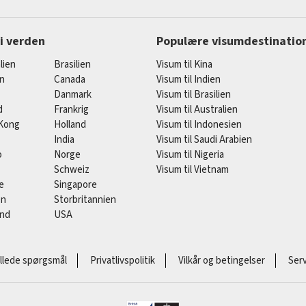
 i verden
Populære visumdestinatio
lien
Brasilien
Visum til Kina
en
Canada
Visum til Indien
Danmark
Visum til Brasilien
d
Frankrig
Visum til Australien
Kong
Holland
Visum til Indonesien
India
Visum til Saudi Arabien
o
Norge
Visum til Nigeria
Schweiz
Visum til Vietnam
e
Singapore
en
Storbritannien
and
USA
illede spørgsmål
Privatlivspolitik
Vilkår og betingelser
Serv