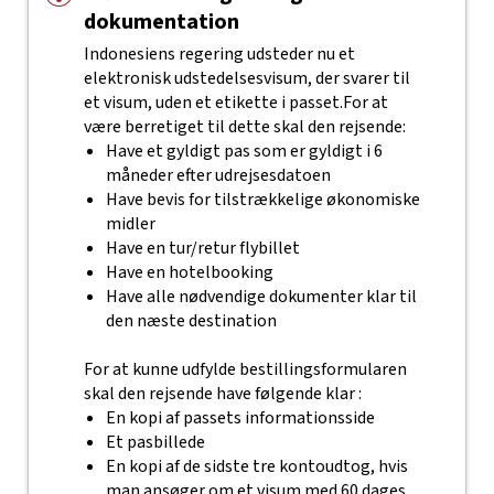
dokumentation
Indonesiens regering udsteder nu et
elektronisk udstedelsesvisum, der svarer til
et visum, uden et etikette i passet.
For at
være berretiget til dette skal den rejsende:
Have et gyldigt pas som er gyldigt i 6
måneder efter udrejsesdatoen
Have bevis for tilstrækkelige økonomiske
midler
Have en tur/retur flybillet
Have en hotelbooking
Have alle nødvendige dokumenter klar til
den næste destination
For at kunne udfylde bestillingsformularen
skal den rejsende have følgende klar :
En kopi af passets informationsside
Et pasbillede
En kopi af de sidste tre kontoudtog, hvis
man ansøger om et visum med 60 dages