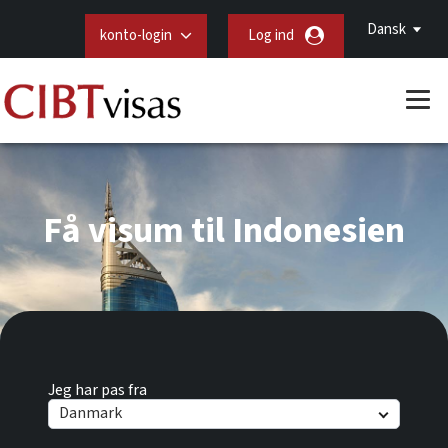
Dansk
konto-login
Log ind
Få visum til Indonesien
Jeg har pas fra
Danmark