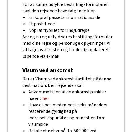
For at kunne udfylde bestillingsformularen
skal den rejsende have følgende klar :
En kopi af passets informationsside
Et pasbillede
Kopi af flybillet for ind/udrejse
Ansøg nu og udfyld vores bestillingsformular
med dine rejse og personlige oplysninger. Vi
vil tage os af resten og holde dig opdateret
løbende via e-mail.
Visum ved ankomst
Der er Visum ved ankomst-facilitet på denne
destination. Den rejsende skal:
Ankomme til en af de ankomstpunkter
nævnt
her
Have et pas med mindst seks måneders
resterende gyldighed på
indrejsetidspunktet og mindst én tom
visumside
Betale et gebyr på Rp. 500.000 ved