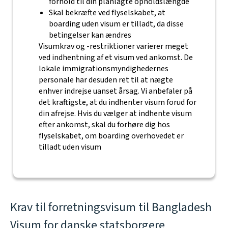
forhold til din planlagte opholdslængde
Skal bekræfte ved flyselskabet, at
boarding uden visum er tilladt, da disse
betingelser kan ændres
Visumkrav og -restriktioner varierer meget
ved indhentning af et visum ved ankomst. De
lokale immigrationsmyndighedernes
personale har desuden ret til at nægte
enhver indrejse uanset årsag. Vi anbefaler på
det kraftigste, at du indhenter visum forud for
din afrejse. Hvis du vælger at indhente visum
efter ankomst, skal du forhøre dig hos
flyselskabet, om boarding overhovedet er
tilladt uden visum
Krav til forretningsvisum til Bangladesh
Visum for danske statsborgere